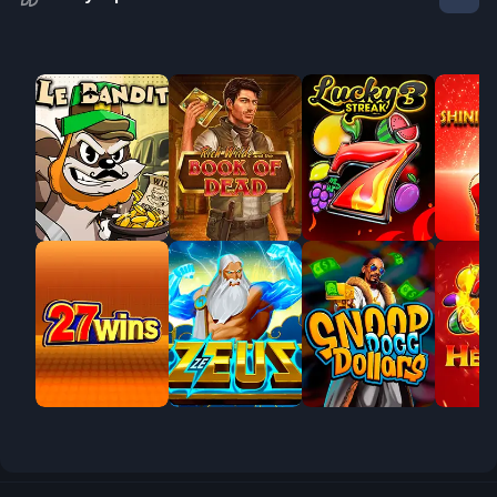
Jackpo
Jackpot