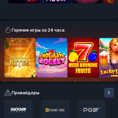
Горячие игры за 24 часа
RTP:
RTP:
RTP:
RTP:
241.23%
196.89%
190.60%
175.89
New
Провайдеры