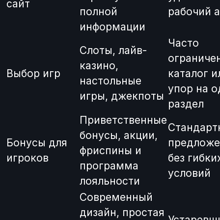
сайт
полной
рабочий 
информации
Часто
Слоты, лайв-
ограниче
казино,
Выбор игр
каталог и
настольные
упор на о
игры, джекпоты
раздел
Приветственные
Стандарт
бонусы, акции,
Бонусы для
предложе
фриспины и
игроков
без гибки
программа
условий
лояльности
Современный
дизайн, простая
Устаревш