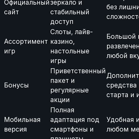
Официальный
зеркало и
без лишн
сайт
стабильный
сложност
доступ
Слоты, лайв-
Большой 
Ассортимент
казино,
развлече
игр
настольные
любой вк
игры
Приветственный
Дополнит
пакет и
Бонусы
средства
регулярные
старта и 
акции
Полная
Мобильная
адаптация под
Удобная и
версия
смартфоны и
любом ме
планшеты