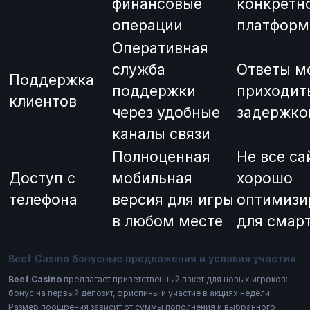
финансовые
конкретн
операции
платфор
Оперативная
служба
Ответы м
Поддержка
поддержки
приходит
клиентов
через удобные
задержко
каналы связи
Полноценная
Не все са
Доступ с
мобильная
хорошо
телефона
версия для игры
оптимизи
в любом месте
для смар
Beef Casino бонусные предложения и условия участия
Beef Casino
предлагает приветственный пакет для новых игроков:
бонус на первый депозит, фриспины и участие в акциях недели.
Размер поощрения зависит от суммы пополнения и выбранного