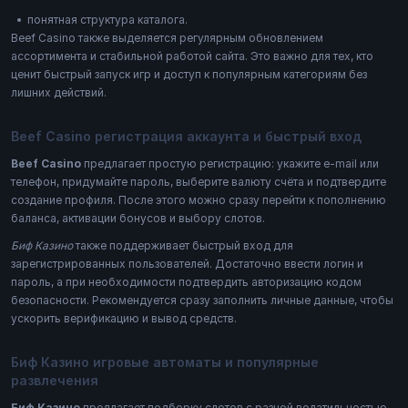
понятная структура каталога.
Beef Casino также выделяется регулярным обновлением
ассортимента и стабильной работой сайта. Это важно для тех, кто
ценит быстрый запуск игр и доступ к популярным категориям без
лишних действий.
Beef Casino регистрация аккаунта и быстрый вход
Beef Casino
предлагает простую регистрацию: укажите e-mail или
телефон, придумайте пароль, выберите валюту счёта и подтвердите
создание профиля. После этого можно сразу перейти к пополнению
баланса, активации бонусов и выбору слотов.
Биф Казино
также поддерживает быстрый вход для
зарегистрированных пользователей. Достаточно ввести логин и
пароль, а при необходимости подтвердить авторизацию кодом
безопасности. Рекомендуется сразу заполнить личные данные, чтобы
ускорить верификацию и вывод средств.
Биф Казино игровые автоматы и популярные
развлечения
Биф Казино
предлагает подборку слотов с разной волатильностью,