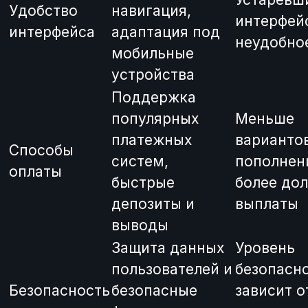
Удобство
навигация,
интерфей
интерфейса
адаптация под
неудобно
мобильные
устройства
Поддержка
популярных
Меньше
платежных
варианто
Способы
систем,
пополнен
оплаты
быстрые
более дол
депозиты и
выплаты
выводы
Защита данных
Уровень
пользователей и
безопасн
Безопасность
безопасные
зависит о