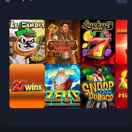
Jackpo
Jackpot