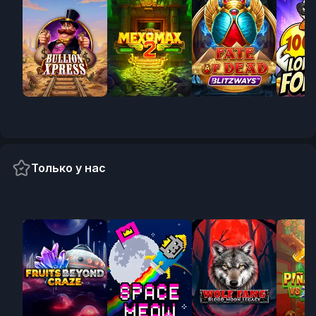
Только у нас
Exclusive
Exclusive
Pre-release
Pre-