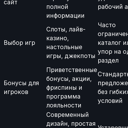
сайт
полной
рабочий 
информации
Часто
Слоты, лайв-
ограниче
казино,
Выбор игр
каталог и
настольные
упор на о
игры, джекпоты
раздел
Приветственные
Стандарт
бонусы, акции,
Бонусы для
предложе
фриспины и
игроков
без гибки
программа
условий
лояльности
Современный
дизайн, простая
Устаревш