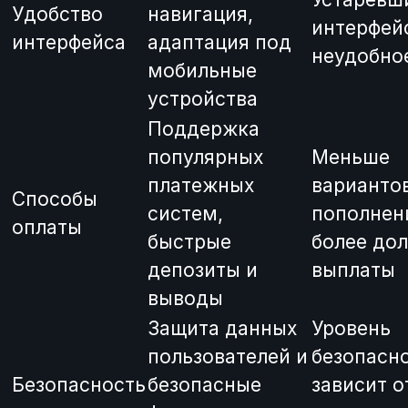
Удобство
навигация,
интерфей
интерфейса
адаптация под
неудобно
мобильные
устройства
Поддержка
популярных
Меньше
платежных
варианто
Способы
систем,
пополнен
оплаты
быстрые
более дол
депозиты и
выплаты
выводы
Защита данных
Уровень
пользователей и
безопасн
Безопасность
безопасные
зависит о