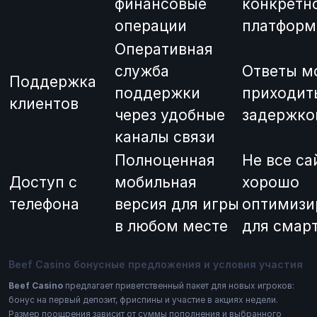
финансовые
конкретн
операции
платфор
Оперативная
служба
Ответы м
Поддержка
поддержки
приходит
клиентов
через удобные
задержко
каналы связи
Полноценная
Не все са
Доступ с
мобильная
хорошо
телефона
версия для игры
оптимизи
в любом месте
для смар
Beef Casino бонусные предложения и условия участия
Beef Casino
предлагает приветственный пакет для новых игроков:
бонус на первый депозит, фриспины и участие в акциях недели.
Размер поощрения зависит от суммы пополнения и выбранного