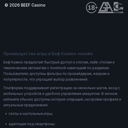
© 2026 BEEF Casino
Преимущества игры в Биф Казино онлайн
Биф Казино предлагает быстрый доступ к слотам, лайв-столам и
тематическим автоматам с понятной навигацией по разделам.
Пользователю доступны фильтры по провайдерам, жанрам и
популярности, что упрощает выбор развлечений.
Платформа поддерживает регистрацию за несколько шагов, вход с
мобильных устройств и удобное управление аккаунтом. В личном
кабинете обычно доступны история операций, настройки профиля и
актуальные предложения.
слоты и настольные игры;
адаптация под смартфоны;