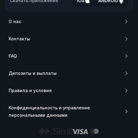
Скачать приложение
IOS
ANDROID
О нас
Контакты
FAQ
Депозиты и выплаты
Правила и условия
Конфиденциальность и управление
персональными данными