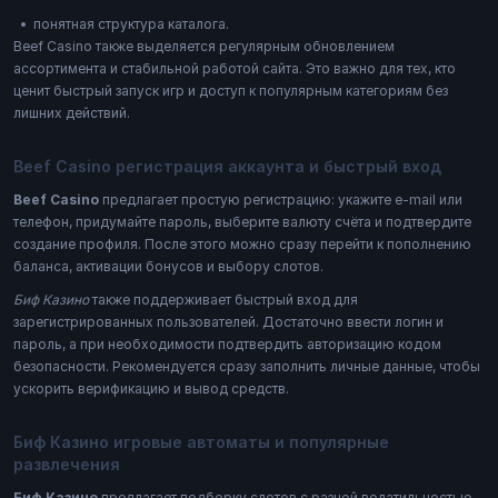
понятная структура каталога.
Beef Casino также выделяется регулярным обновлением
ассортимента и стабильной работой сайта. Это важно для тех, кто
ценит быстрый запуск игр и доступ к популярным категориям без
лишних действий.
Beef Casino регистрация аккаунта и быстрый вход
Beef Casino
предлагает простую регистрацию: укажите e-mail или
телефон, придумайте пароль, выберите валюту счёта и подтвердите
создание профиля. После этого можно сразу перейти к пополнению
баланса, активации бонусов и выбору слотов.
Биф Казино
также поддерживает быстрый вход для
зарегистрированных пользователей. Достаточно ввести логин и
пароль, а при необходимости подтвердить авторизацию кодом
безопасности. Рекомендуется сразу заполнить личные данные, чтобы
ускорить верификацию и вывод средств.
Биф Казино игровые автоматы и популярные
развлечения
Биф Казино
предлагает подборку слотов с разной волатильностью,