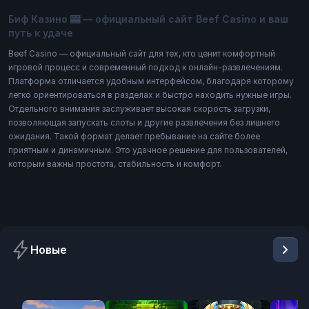
Биф Казино 🎰 — официальный сайт Beef Casino и ваш
путь к удаче
Beef Casino — официальный сайт для тех, кто ценит комфортный
игровой процесс и современный подход к онлайн-развлечениям.
Платформа отличается удобным интерфейсом, благодаря которому
легко ориентироваться в разделах и быстро находить нужные игры.
Отдельного внимания заслуживает высокая скорость загрузки,
позволяющая запускать слоты и другие развлечения без лишнего
ожидания. Такой формат делает пребывание на сайте более
приятным и динамичным. Это удачное решение для пользователей,
которым важны простота, стабильность и комфорт.
Новые
New
New
New
New