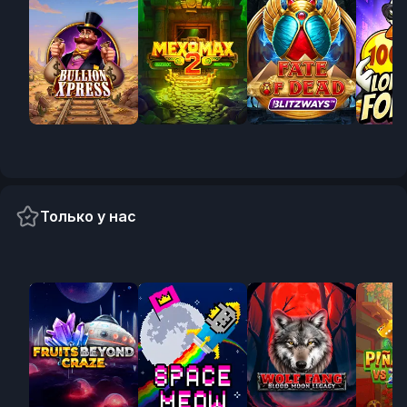
Только у нас
Exclusive
Exclusive
Pre-release
Pre-