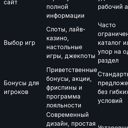
сайт
полной
рабочий 
информации
Часто
Слоты, лайв-
ограниче
казино,
Выбор игр
каталог и
настольные
упор на о
игры, джекпоты
раздел
Приветственные
Стандарт
бонусы, акции,
Бонусы для
предложе
фриспины и
игроков
без гибки
программа
условий
лояльности
Современный
дизайн, простая
Устаревш