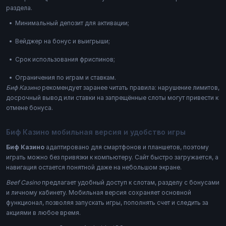
раздела.
Минимальный депозит для активации;
Вейджер на бонус и выигрыши;
Срок использования фриспинов;
Ограничения по играм и ставкам.
Биф Казино
рекомендует заранее читать правила: нарушение лимитов,
досрочный вывод или ставки на запрещённые слоты могут привести к
отмене бонуса.
Биф Казино мобильная версия и удобство игры
Биф Казино
адаптировано для смартфонов и планшетов, поэтому
играть можно без привязки к компьютеру. Сайт быстро загружается, а
навигация остается понятной даже на небольшом экране.
Beef Casino
предлагает удобный доступ к слотам, разделу с бонусами
и личному кабинету. Мобильная версия сохраняет основной
функционал, позволяя запускать игры, пополнять счет и следить за
акциями в любое время.