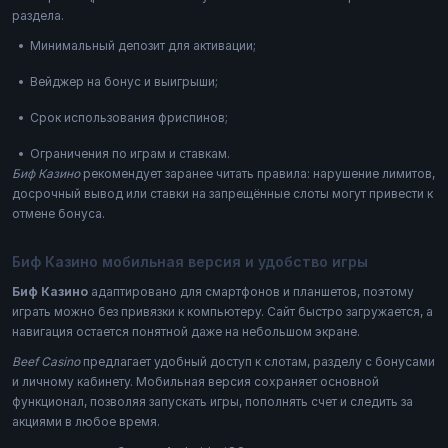
раздела.
Минимальный депозит для активации;
Вейджер на бонус и выигрыши;
Срок использования фриспинов;
Ограничения по играм и ставкам.
Биф Казино
рекомендует заранее читать правила: нарушение лимитов,
досрочный вывод или ставки на запрещённые слоты могут привести к
отмене бонуса.
Биф Казино мобильная версия и удобство игры
Биф Казино
адаптировано для смартфонов и планшетов, поэтому
играть можно без привязки к компьютеру. Сайт быстро загружается, а
навигация остается понятной даже на небольшом экране.
Beef Casino
предлагает удобный доступ к слотам, разделу с бонусами
и личному кабинету. Мобильная версия сохраняет основной
функционал, позволяя запускать игры, пополнять счет и следить за
акциями в любое время.