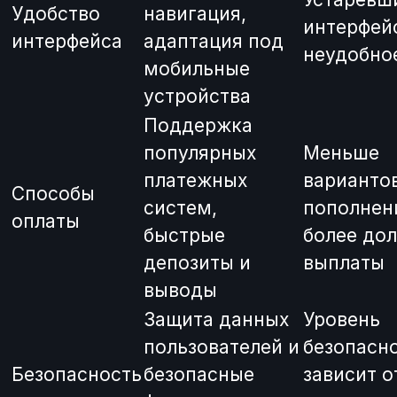
Удобство
навигация,
интерфей
интерфейса
адаптация под
неудобно
мобильные
устройства
Поддержка
популярных
Меньше
платежных
варианто
Способы
систем,
пополнен
оплаты
быстрые
более дол
депозиты и
выплаты
выводы
Защита данных
Уровень
пользователей и
безопасн
Безопасность
безопасные
зависит о