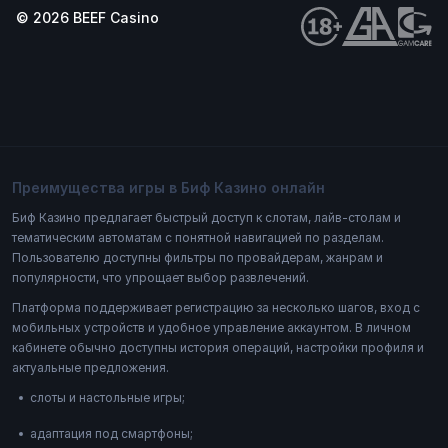
© 2026 BEEF Casino
Преимущества игры в Биф Казино онлайн
Биф Казино предлагает быстрый доступ к слотам, лайв-столам и
тематическим автоматам с понятной навигацией по разделам.
Пользователю доступны фильтры по провайдерам, жанрам и
популярности, что упрощает выбор развлечений.
Платформа поддерживает регистрацию за несколько шагов, вход с
мобильных устройств и удобное управление аккаунтом. В личном
кабинете обычно доступны история операций, настройки профиля и
актуальные предложения.
слоты и настольные игры;
адаптация под смартфоны;