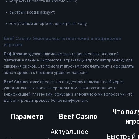
корректная работа на Android и iOS;
быстрый вход в аккаунт;
комфортный интерфейс для игры на ходу.
Beef Casino безопасность платежей и поддержка
игроков
Биф Казино
уделяет внимание защите финансовых операций:
платежные данные шифруются, а транзакции проходят проверку для
снижения рисков. Это помогает игрокам пополнять счет и оформлять
вывод средств с большим уровнем доверия.
Beef Casino
также предлагает поддержку пользователей через
удобные каналы связи. Операторы помогают разобраться с
верификацией, платежами, бонусами и техническими вопросами, что
делает игровой процесс более комфортным.
Что пол
Параметр
Beef Casino
игр
Актуальное
Быстрый 