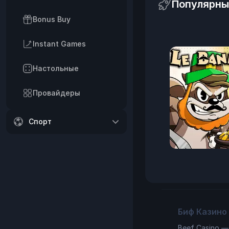
Популярны
Bonus Buy
Instant Games
Настольные
Провайдеры
Спорт
Биф Казино 
Beef Casino —