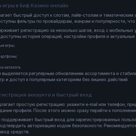
игры в Биф Казино онлайн
агает быстрый доступ к слотам, лайв-столам и тематическим 
ступны фильтры по провайдерам, жанрам и популярности, что
рживает регистрацию за несколько шагов, вход с мобильных у
 доступны история операций, настройки профиля и актуальные
ые игры;
мартфоны;
ра каталога.
е выделяется регулярным обновлением ассортимента и стабиль
гр и доступ к популярным категориям без лишних действий.
егистрация аккаунта и быстрый вход
лагает простую регистрацию: укажите e-mail или телефон, при
ание профиля. После этого можно сразу перейти к пополнению
 поддерживает быстрый вход для зарегистрированных пользова
одтвердить авторизацию кодом безопасности. Рекомендуется 
ывод средств.