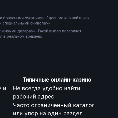
и бонусными функциями. Здесь можно найти как
 и специальными символами.
с живыми дилерами. Такой выбор позволяет
я в реальном времени.
Типичные онлайн-казино
у и
Не всегда удобно найти
рабочий адрес
Часто ограниченный каталог
или упор на один раздел