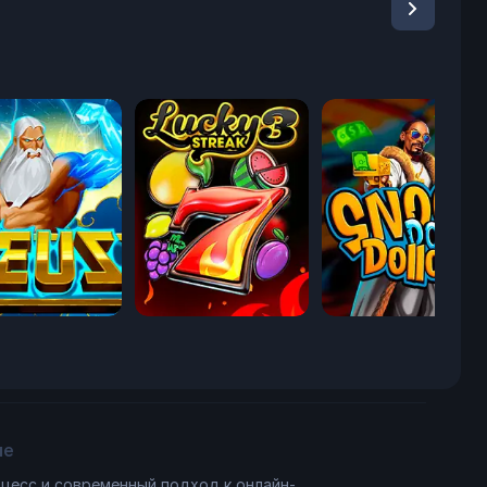
че
оцесс и современный подход к онлайн-