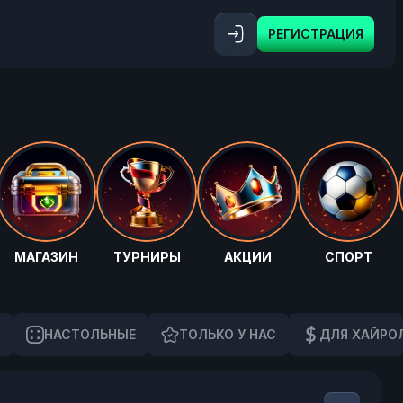
РЕГИСТРАЦИЯ
МАГАЗИН
ТУРНИРЫ
АКЦИИ
СПОРТ
S
НАСТОЛЬНЫЕ
ТОЛЬКО У НАС
ДЛЯ ХАЙРО