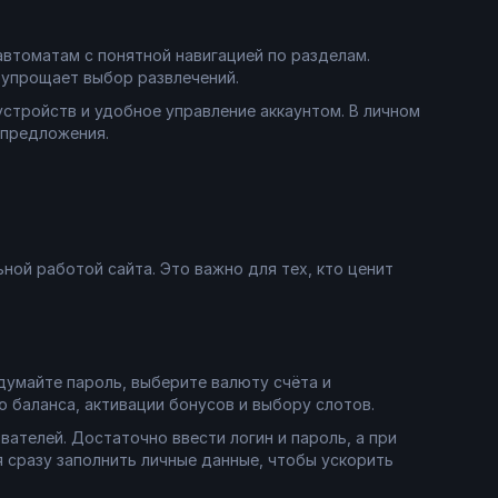
автоматам с понятной навигацией по разделам.
 упрощает выбор развлечений.
стройств и удобное управление аккаунтом. В личном
 предложения.
ной работой сайта. Это важно для тех, кто ценит
думайте пароль, выберите валюту счёта и
 баланса, активации бонусов и выбору слотов.
телей. Достаточно ввести логин и пароль, а при
сразу заполнить личные данные, чтобы ускорить