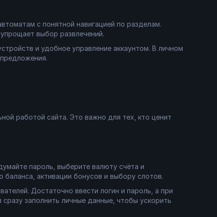
автоматам с понятной навигацией по разделам.
 упрощает выбор развлечений.
стройств и удобное управление аккаунтом. В личном
 предложения.
ной работой сайта. Это важно для тех, кто ценит
думайте пароль, выберите валюту счёта и
 баланса, активации бонусов и выбору слотов.
телей. Достаточно ввести логин и пароль, а при
сразу заполнить личные данные, чтобы ускорить