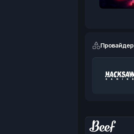
Провайде