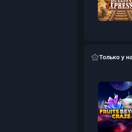
Только у н
Exclusive