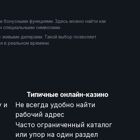
и бонусными функциями. Здесь можно найти как
 и специальными символами.
с живыми дилерами. Такой выбор позволяет
я в реальном времени.
Типичные онлайн-казино
у и
Не всегда удобно найти
рабочий адрес
Часто ограниченный каталог
или упор на один раздел