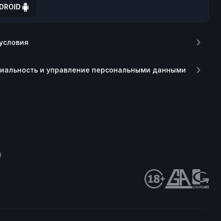
DROID
 условия
иальность и управление персональными данными