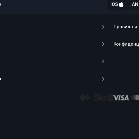
е
IOS
AN
Правила и
Конфиденц
ы