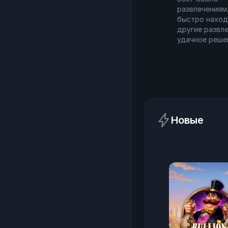
развлечениям
быстро наход
другие развл
удачное реше
Новые
New