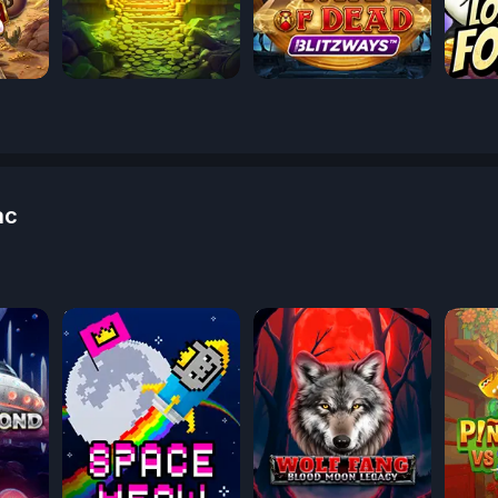
ас
Exclusive
Pre-release
Pre